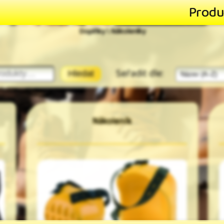
Produ
Doplňky \ Nákoleníky
Seřadit dle:
Hledat
Nákoleník