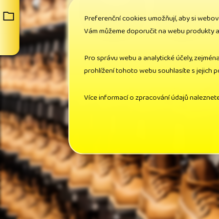
Preferenční cookies umožňují, aby si webov
Vám můžeme doporučit na webu produkty a n
Cena bez DPH: 144,50 
Pro správu webu a analytické účely, zejmén
Cena s DPH: 175,00 
prohlížení tohoto webu souhlasíte s jejich 
Více informací o zpracování údajů naleznet