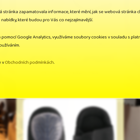
á stránka zapamatovala informace, které mění, jak se webová stránka 
abídky, které budou pro Vás co nejzajímavější.
Kč
Cena bez DPH: 161,50 Kč
a pomocí Google Analytics, využíváme soubory cookies v souladu s platn
Kč
Cena s DPH: 196,00 Kč
používáním.
e v
Obchodních podmínkách
.
CXS GELOVÝ NÁKOLENÍK