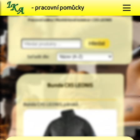
- pracovní pomůcky
Pracovní oděvy \ Montérkové kolekce \ CXS LEONIS
Hledat
Seřadit dle:
Bunda CXS LEONIS
Bunda CXS LEONIS, pánská