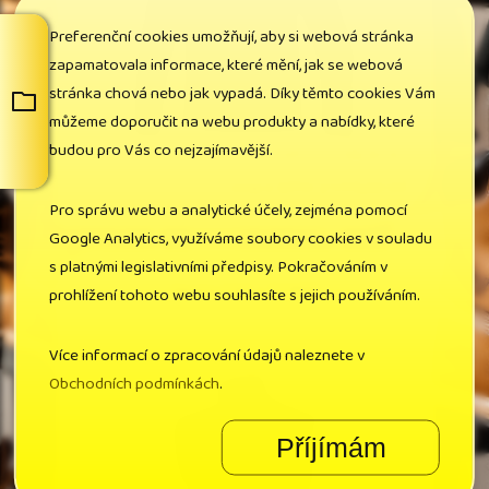
Preferenční cookies umožňují, aby si webová stránka
zapamatovala informace, které mění, jak se webová
stránka chová nebo jak vypadá. Díky těmto cookies Vám
můžeme doporučit na webu produkty a nabídky, které
budou pro Vás co nejzajímavější.
Cena bez DPH: 1 698,30 Kč
Cena s DPH: 2 055,00 Kč
Pro správu webu a analytické účely, zejména pomocí
Google Analytics, využíváme soubory cookies v souladu
s platnými legislativními předpisy. Pokračováním v
Vesta CXS LEONIS
prohlížení tohoto webu souhlasíte s jejich používáním.
Více informací o zpracování údajů naleznete v
Vesta CXS LEONIS, černá s HV modro/
Obchodních podmínkách
.
červenými doplňky
Příjímám