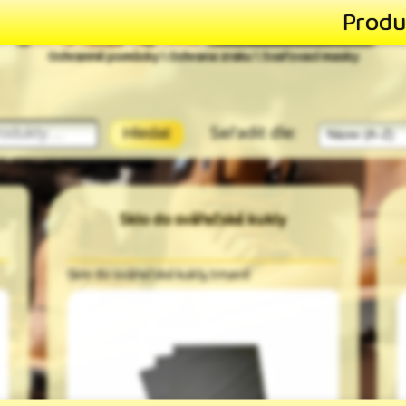
Produ
Ochranné pomůcky \ Ochrana zraku \ Svařovací masky
Seřadit dle:
Hledat
Sklo do svářečské kukly
Sklo do svářečské kukly, tmavé