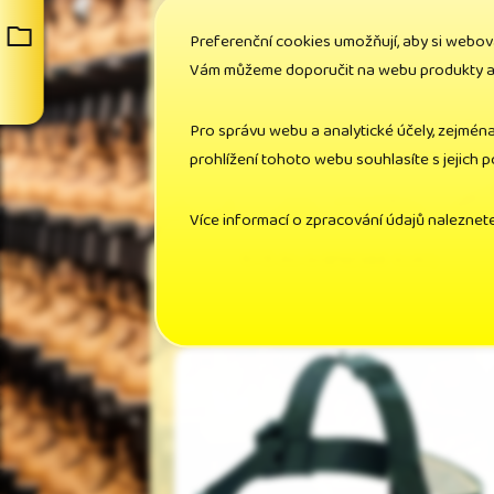
Preferenční cookies umožňují, aby si webov
Vám můžeme doporučit na webu produkty a n
Cena bez DPH: 25,50 
Pro správu webu a analytické účely, zejmén
Cena s DPH: 31,00 
prohlížení tohoto webu souhlasíte s jejich 
Více informací o zpracování údajů naleznet
Kříž do svářečské kukly