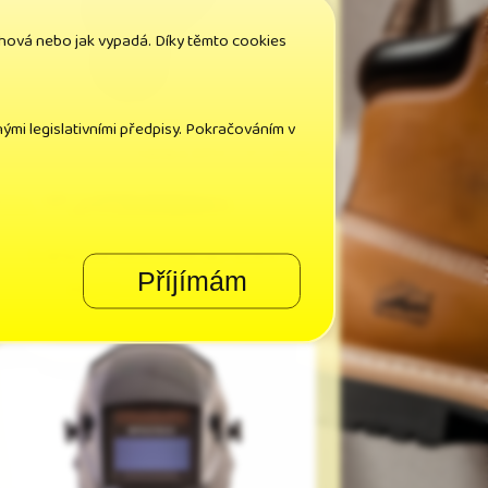
chová nebo jak vypadá. Díky těmto cookies
Cena bez DPH: 1 137,30 Kč
ými legislativními předpisy. Pokračováním v
Cena s DPH: 1 377,00 Kč
Svářečská samostmívací kukla
Příjímám
PROTECO P850RM-C