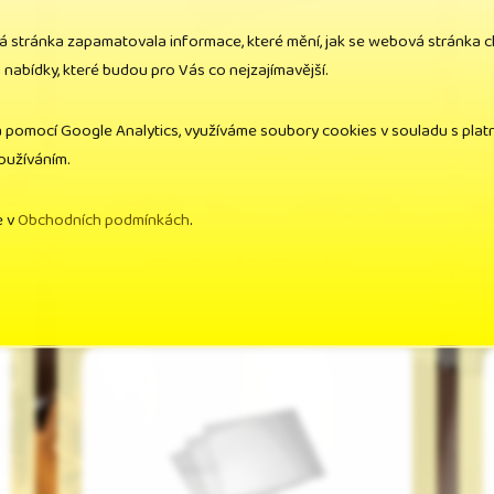
á stránka zapamatovala informace, které mění, jak se webová stránka 
abídky, které budou pro Vás co nejzajímavější.
Kč
Cena bez DPH: 49,30 Kč
a pomocí Google Analytics, využíváme soubory cookies v souladu s platn
Kč
Cena s DPH: 60,00 Kč
používáním.
e v
Obchodních podmínkách
.
Sklo do svářečské kukly
Sklo do svářečské kukly, čiré