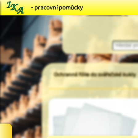
- pracovní pomůcky
Ochranná fólie do svářečské kukly