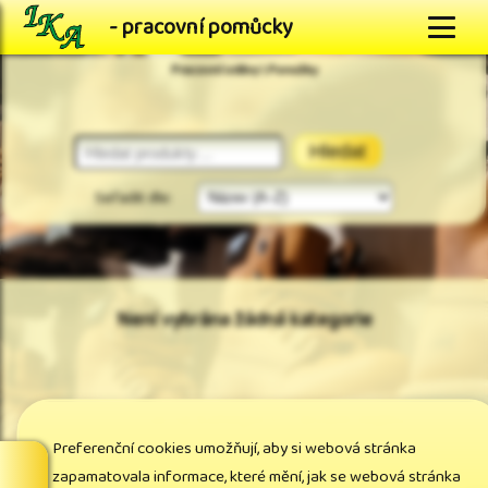
- pracovní pomůcky
Pracovní oděvy \ Ponožky
Hledat
Seřadit dle:
Není vybrána žádná kategorie
<== Vyberte kategorii v levém menu
Preferenční cookies umožňují, aby si webová stránka
zapamatovala informace, které mění, jak se webová stránka