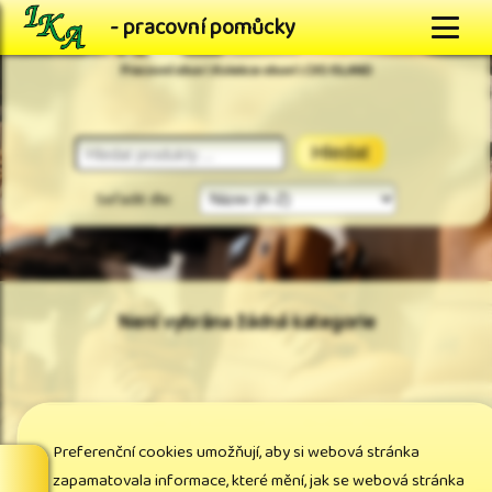
- pracovní pomůcky
Pracovní obuv \ Kolekce obuvi \ CXS ISLAND
Hledat
Seřadit dle:
Není vybrána žádná kategorie
<== Vyberte kategorii v levém menu
Preferenční cookies umožňují, aby si webová stránka
zapamatovala informace, které mění, jak se webová stránka